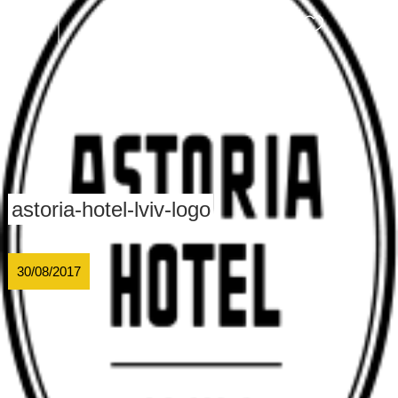
УКР
astoria-hotel-lviv-logo
30/08/2017