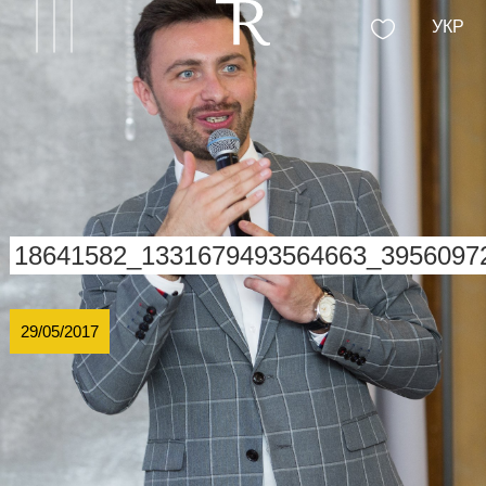
УКР
18641582_1331679493564663_3956097
29/05/2017