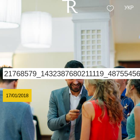
УКР
21768579_1432387680211119_4875545
17/01/2018