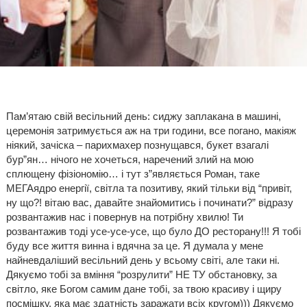
Пам’ятаю свій весільний день: сиджу заплакана в машині,
церемонія затримується аж на три години, все погано, макіяж
ніякий, зачіска – парихмахер познущався, букет взагалі
бур”ян… нічого не хочеться, наречений злий на мою
сплющену фізіономію… і тут з”являється Роман, таке
МЕГАядро енергії, світла та позитиву, який тільки від “привіт,
ну що?! вітаю вас, давайте знайомитись і починати?” відразу
розвантажив нас і повернув на потрібну хвилю! Ти
розвантажив тоді усе-усе-усе, що було ДО ресторану!!! Я тобі
буду все життя винна і вдячна за це. Я думала у мене
найневдаліший весільний день у всьому світі, але таки ні.
Дякуємо тобі за вміння “розрулити” НЕ ТУ обстановку, за
світло, яке Богом самим дане тобі, за твою красиву і щиру
посмішку, яка має здатність заражати всіх кругом))) Дякуємо