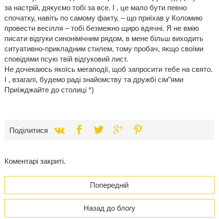
за настрій, дякуємо тобі за все. І , це мало бути певно
спочатку, навіть по самому факту, – що приїхав у Коломию
провести весілля – тобі безмежно щиро вдячні. Я не вмію
писати відгуки синонімічним рядом, в мене більш виходить
ситуативно-прикладним стилем, тому пробач, якщо своїми
сповідями псую твій відгуковий лист.
Не дочекаюсь якоїсь мегаподії, щоб запросити тебе на свято.
І , взагалі, будемо раді знайомству та дружбі сім”ями
Приїжджайте до столиці *)
Поділитися
Коментарі закриті.
Попередній
Назад до блогу