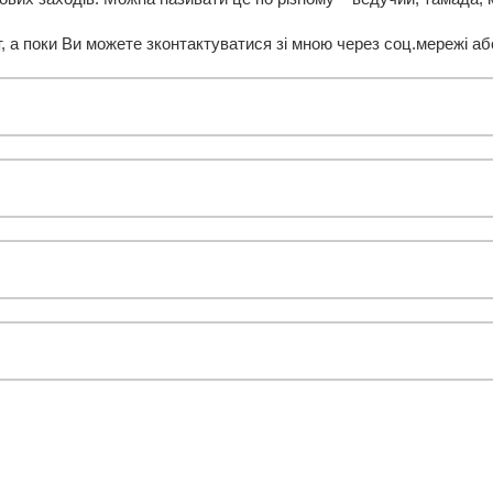
, а поки Ви можете зконтактуватися зі мною через соц.мережі 
August
2026
Tue
Wed
Thu
28
29
30
4
5
6
11
12
13
18
19
20
25
26
27
1
2
3