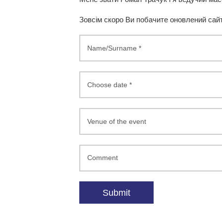
Зовсім скоро Ви побачите оновлений сайт
Sun
Mon
26
27
2
3
9
10
16
17
23
24
30
31