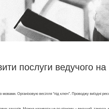
ити послуги ведучого на 
ю мовами. Організовую весілля “під ключ”. Проводжу виїздні реєс
ових заходів. Можна називати це по різному –
ведучий, тамада,