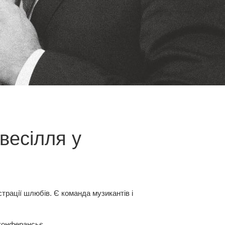
весілля у
трації шлюбів. Є команда музикантів і
 конферансьє
.