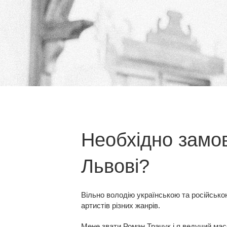
Необхідно замов
Львові?
Вільно володію українською та російсько
артистів різних жанрів.
Мене звати Роман Трачук і я ведучий мас