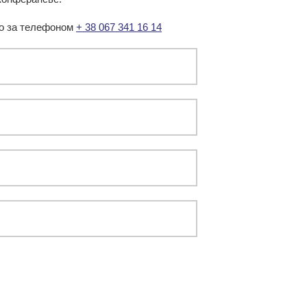
або за телефоном
+ 38 067 341 16 14
Fri
Sat
31
1
7
8
14
15
21
22
28
29
4
5