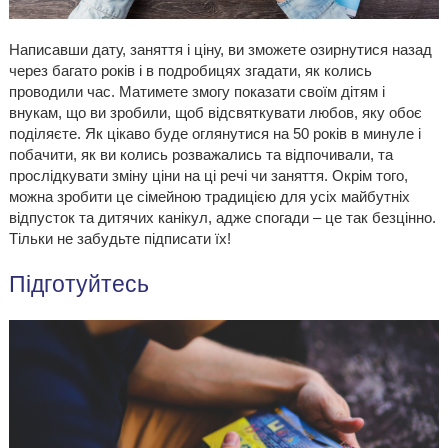
Написавши дату, заняття і ціну, ви зможете озирнутися назад
через багато років і в подробицях згадати, як колись
проводили час. Матимете змогу показати своїм дітям і
внукам, що ви зробили, щоб відсвяткувати любов, яку обоє
поділяєте. Як цікаво буде оглянутися на 50 років в минуле і
побачити, як ви колись розважались та відпочивали, та
прослідкувати зміну ціни на ці речі чи заняття. Окрім того,
можна зробити це сімейною традицією для усіх майбутніх
відпусток та дитячих канікул, адже спогади – це так безцінно.
Тільки не забудьте підписати їх!
Підготуйтесь