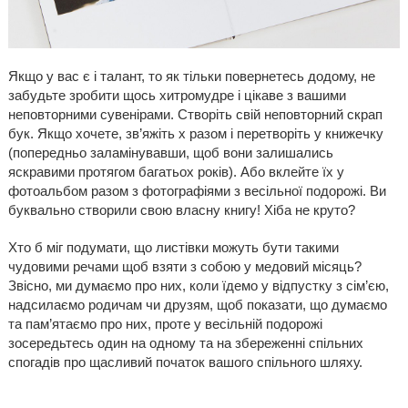
Якщо у вас є і талант, то як тільки повернетесь додому, не
забудьте зробити щось хитромудре і цікаве з вашими
неповторними сувенірами. Створіть свій неповторний скрап
бук. Якщо хочете, зв’яжіть х разом і перетворіть у книжечку
(попередньо заламінувавши, щоб вони залишались
яскравими протягом багатьох років). Або вклейте їх у
фотоальбом разом з фотографіями з весільної подорожі. Ви
буквально створили свою власну книгу! Хіба не круто?
Хто б міг подумати, що листівки можуть бути такими
чудовими речами щоб взяти з собою у медовий місяць?
Звісно, ми думаємо про них, коли їдемо у відпустку з сім’єю,
надсилаємо родичам чи друзям, щоб показати, що думаємо
та пам’ятаємо про них, проте у весільній подорожі
зосередьтесь один на одному та на збереженні спільних
спогадів про щасливий початок вашого спільного шляху.