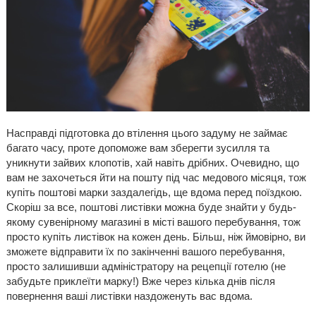
Насправді підготовка до втілення цього задуму не займає
багато часу, проте допоможе вам зберегти зусилля та
уникнути зайвих клопотів, хай навіть дрібних. Очевидно, що
вам не захочеться йти на пошту під час медового місяця, тож
купіть поштові марки заздалегідь, ще вдома перед поїздкою.
Скоріш за все, поштові листівки можна буде знайти у будь-
якому сувенірному магазині в місті вашого перебування, тож
просто купіть листівок на кожен день. Більш, ніж ймовірно, ви
зможете відправити їх по закінченні вашого перебування,
просто залишивши адміністратору на рецепції готелю (не
забудьте приклеїти марку!) Вже через кілька днів після
повернення ваші листівки наздоженуть вас вдома.